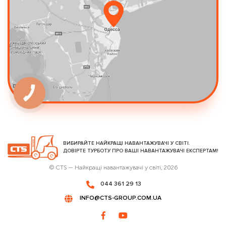
КНОПКА
ЗВ'ЯЗКУ
ВИБИРАЙТЕ НАЙКРАЩІ НАВАНТАЖУВАЧІ У СВІТІ.
ДОВІРТЕ ТУРБОТУ ПРО ВАШІ НАВАНТАЖУВАЧІ ЕКСПЕРТАМ!
© CTS — Найкращі навантажувачі у світі, 2026
044 361 29 13
INFO@CTS-GROUP.COM.UA