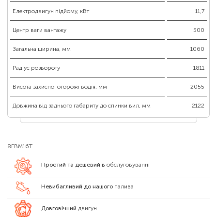
Електродвигун підйому, кВт
11,7
Центр ваги вантажу
500
Загальна ширина, мм
1060
Радіус розвороту
1811
Висота захисної огорожі водія, мм
2055
Довжина від заднього габариту до спинки вил, мм
2122
8FBM16T
Простий та дешевий в
обслуговуванні
Невибагливий до нашого
палива
Довговічний
двигун