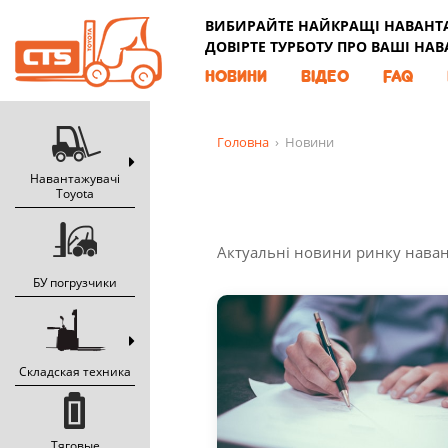
ВИБИРАЙТЕ НАЙКРАЩІ НАВАНТАЖ
ДОВІРТЕ ТУРБОТУ ПРО ВАШІ НА
НОВИНИ
ВІДЕО
FAQ
Головна
› Новини
Навантажувачі
Toyota
Актуальні новини ринку нава
БУ погрузчики
Складская техника
Тяговые