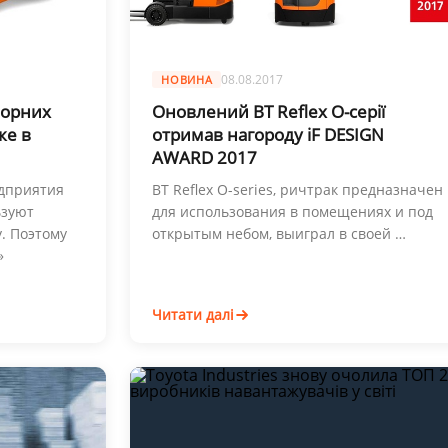
08.08.2017
НОВИНА
порних
Оновлений BT Reflex О-серії
же в
отримав нагороду iF DESIGN
AWARD 2017
дприятия
BT Reflex O-series, ричтрак предназначен
ьзуют
для использования в помещениях и под
. Поэтому
открытым небом, выиграл в своей …
»
Читати далі