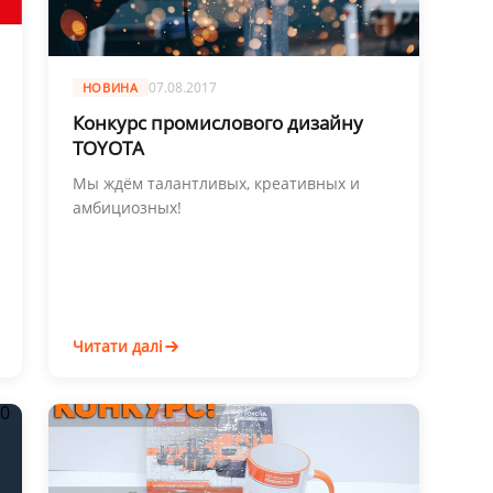
07.08.2017
НОВИНА
Конкурс промислового дизайну
TOYOTA
Мы ждём талантливых, креативных и
амбициозных!
Читати далі