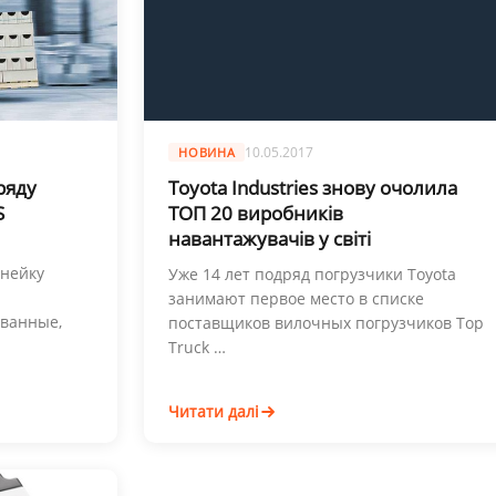
10.05.2017
НОВИНА
ряду
Toyota Industries знову очолила
S
ТОП 20 виробників
навантажувачів у світі
инейку
Уже 14 лет подряд погрузчики Toyota
занимают первое место в списке
ванные,
поставщиков вилочных погрузчиков Top
Truck …
Читати далі