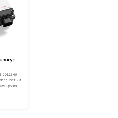
анонсує
s создана
опасность и
ия грузов