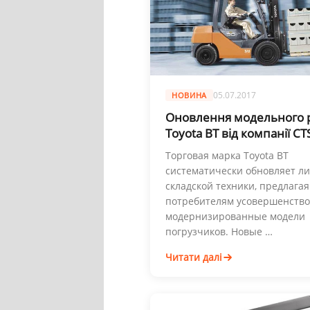
05.07.2017
НОВИНА
Оновлення модельного 
Toyota BT від компанії CT
Торговая марка Toyota BT
систематически обновляет л
складской техники, предлагая
потребителям усовершенство
модернизированные модели
погрузчиков. Новые …
Читати далі