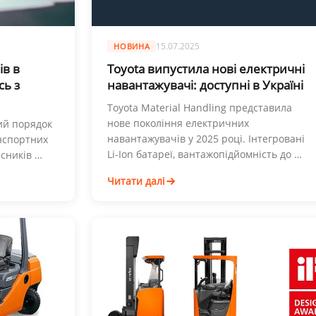
15.07.2025
НОВИНА
ів в
Toyota випустила нові електричні
сь з
навантажувачі: доступні в Україні
Toyota Material Handling представила
нове покоління електричних
вий порядок
навантажувачів у 2025 році. Інтегровані
анспортних
Li-Ion батареї, вантажопідйомність до …
асників …
Читати далі