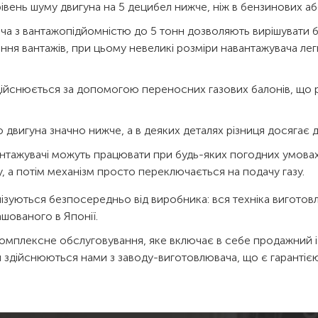
івень шуму двигуна на 5 децибел нижче, ніж в бензинових аб
ача з вантажопідйомністю до 5 тонн дозволяють вирішувати б
ня вантажів, при цьому невеликі розміри навантажувача лег
дійснюється за допомогою переносних газових балонів, що 
о двигуна значно нижче, а в деяких деталях різниця досягає д
антажувачі можуть працювати при будь-яких погодних умовах
, а потім механізм просто переключається на подачу газу.
лізуються безпосередньо від виробника: вся техніка вигото
шованого в Японії.
омплексне обслуговування, яке включає в себе продажний і 
 здійснюються нами з заводу-виготовлювача, що є гарантією