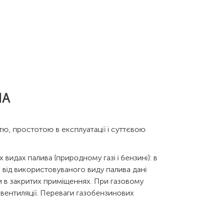
НА
тю, простотою в експлуатації і суттєвою
идах палива (природному газі і бензині): в
 від використовуваного виду палива дані
 в закритих приміщеннях. При газовому
 вентиляції. Переваги газобензинових