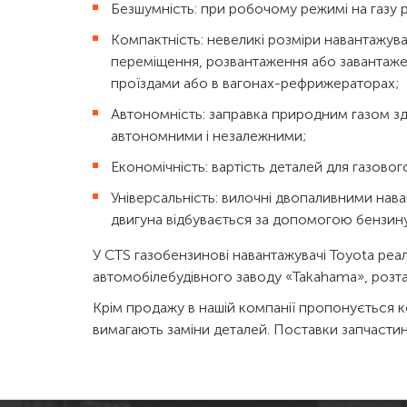
Безшумність: при робочому режимі на газу р
Компактність: невеликі розміри навантажув
переміщення, розвантаження або завантажен
проїздами або в вагонах-рефрижераторах;
Автономність: заправка природним газом з
автономними і незалежними;
Економічність: вартість деталей для газовог
Універсальність: вилочні двопаливними нав
двигуна відбувається за допомогою бензину
У CTS газобензинові навантажувачі Toyota реа
автомобілебудівного заводу «Takahama», розта
Крім продажу в нашій компанії пропонується к
вимагають заміни деталей. Поставки запчастин