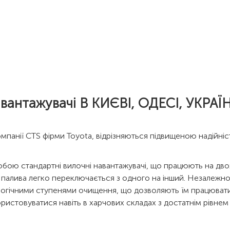
антажувачі В КИЄВІ, ОДЕСІ, УКРАЇ
омпанії CTS фірми Toyota, відрізняються підвищеною надійніс
бою стандартні вилочні навантажувачі, що працюють на двох в
і палива легко переключається з одного на інший. Незалежно
логічними ступенями очищення, що дозволяють їм працювати
ристовуватися навіть в харчових складах з достатнім рівнем