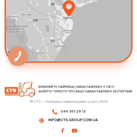
КНОПКА
ЗВ'ЯЗКУ
ВИБИРАЙТЕ НАЙКРАЩІ НАВАНТАЖУВАЧІ У СВІТІ.
ДОВІРТЕ ТУРБОТУ ПРО ВАШІ НАВАНТАЖУВАЧІ ЕКСПЕРТАМ!
© CTS — Найкращі навантажувачі у світі, 2026
044 361 29 13
INFO@CTS-GROUP.COM.UA