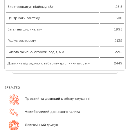
Електродвигун підйому, кВт
25,5
Центр ваги вантажу
500
Загальна ширина, мм
1995
Радіус розвороту
2138
Висота захисної огорожі водія, мм
2215
Довжина від заднього габариту до спинки вил, мм
2449
8FBMT30
Простий та дешевий в
обслуговуванні
Невибагливий до нашого
палива
Довговічний
двигун