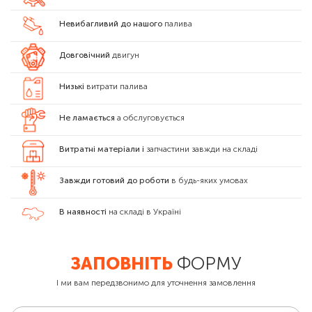
Невибагливий до нашого
палива
Довговічний
двигун
Низькі
витрати палива
Не ламається
а обслуговується
Витратні матеріали і
запчастини завжди на складі
Завжди готовий до роботи
в будь-яких умовах
В наявності
на складі в Україні
ЗАПОВНІТЬ
ФОРМУ
І ми вам передзвонимо для уточнення замовлення