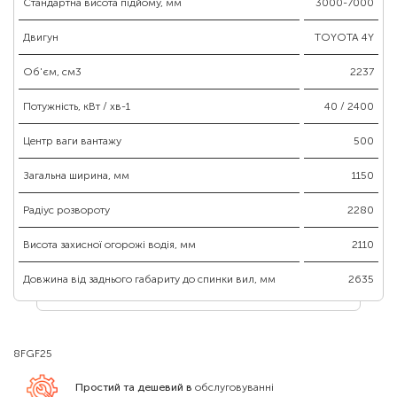
Стандартна висота підйому, мм
3000-7000
Двигун
TOYOTA 4Y
Об'єм, см3
2237
Потужність, кВт / хв-1
40 / 2400
Центр ваги вантажу
500
Загальна ширина, мм
1150
Радіус розвороту
2280
Висота захисної огорожі водія, мм
2110
Довжина від заднього габариту до спинки вил, мм
2635
8FGF25
Простий та дешевий в
обслуговуванні