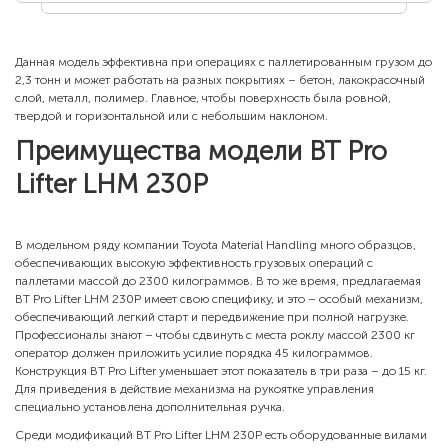
Данная модель эффективна при операциях с паллетированным грузом до
2,3 тонн и может работать на разных покрытиях – бетон, лакокрасочный
слой, металл, полимер. Главное, чтобы поверхность была ровной,
твердой и горизонтальной или с небольшим наклоном.
Преимущества модели BT Pro
Lifter LHM 230P
В модельном ряду компании Toyota Material Handling много образцов,
обеспечивающих высокую эффективность грузовых операций с
паллетами массой до 2300 килограммов. В то же время, предлагаемая
BT Pro Lifter LHM 230P имеет свою специфику, и это – особый механизм,
обеспечивающий легкий старт и передвижение при полной нагрузке.
Профессионалы знают – чтобы сдвинуть с места роклу массой 2300 кг
оператор должен приложить усилие порядка 45 килограммов.
Конструкция BT Pro Lifter уменьшает этот показатель в три раза – до 15 кг.
Для приведения в действие механизма на рукоятке управления
специально установлена дополнительная ручка.
Среди модификаций BT Pro Lifter LHM 230P есть оборудованные вилами