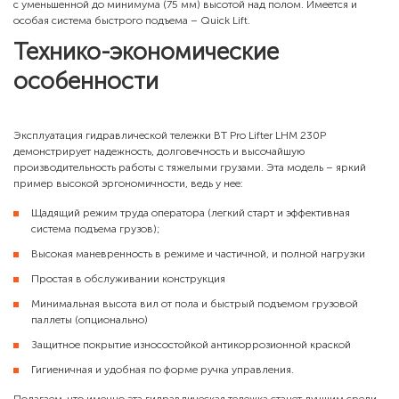
с уменьшенной до минимума (75 мм) высотой над полом. Имеется и
особая система быстрого подъема – Quick Lift.
Технико-экономические
особенности
Эксплуатация гидравлической тележки BT Pro Lifter LHM 230P
демонстрирует надежность, долговечность и высочайшую
производительность работы с тяжелыми грузами. Эта модель – яркий
пример высокой эргономичности, ведь у нее:
Щадящий режим труда оператора (легкий старт и эффективная
система подъема грузов);
Высокая маневренность в режиме и частичной, и полной нагрузки
Простая в обслуживании конструкция
Минимальная высота вил от пола и быстрый подъемом грузовой
паллеты (опционально)
Защитное покрытие износостойкой антикоррозионной краской
Гигиеничная и удобная по форме ручка управления.
Полагаем, что именно эта гидравлическая тележка станет лучшим среди