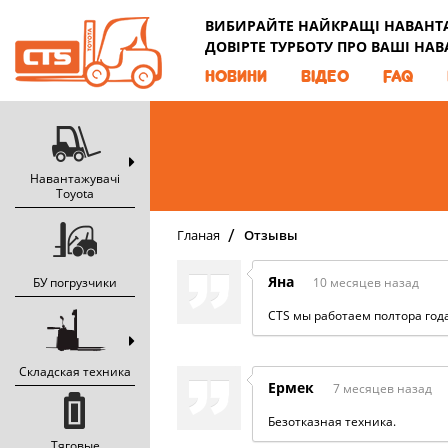
ВИБИРАЙТЕ НАЙКРАЩІ НАВАНТАЖ
ДОВІРТЕ ТУРБОТУ ПРО ВАШІ НА
НОВИНИ
ВІДЕО
FAQ
Навантажувачі
Toyota
Гланая
Отзывы
Яна
БУ погрузчики
10 месяцев назад
CTS мы работаем полтора год
Складская техника
Ермек
7 месяцев назад
Безотказная техника.
Тяговые